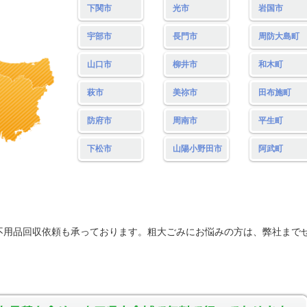
下関市
光市
岩国市
宇部市
長門市
周防大島町
山口市
柳井市
和木町
萩市
美祢市
田布施町
防府市
周南市
平生町
下松市
山陽小野田市
阿武町
不用品回収依頼も承っております。粗大ごみにお悩みの方は、弊社まで